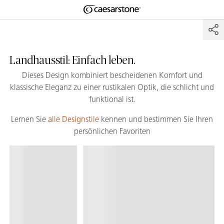
Shaped
Zum Hauptinhalt springen
Skip to Main Footer
by Nature
The Pebbles
Landhausstil: Einfach leben.
Collection
Dieses Design kombiniert bescheidenen Komfort und
klassische Eleganz zu einer rustikalen Optik, die schlicht und
funktional ist.
Lernen Sie
alle Designstile
kennen und bestimmen Sie Ihren
persönlichen Favoriten