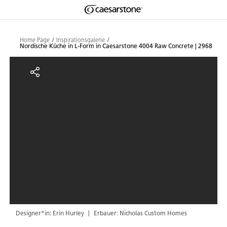
Shaped
Zum Hauptinhalt springen
Skip to Main Footer
by Nature
Home Page
Inspirationsgalerie
Nordische Küche in L-Form in Caesarstone 4004 Raw Concrete | 2968
The Pebbles
Nordische Küche in L-Form in Ca
Collection
Designer*in: Erin Hurley
Erbauer: Nicholas Custom Homes