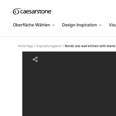
Shaped
Zum Hauptinhalt springen
Skip to Main Footer
by Nature
Oberfläche Wählen
Design-Inspiration
Vis
The Pebbles
Collection
Home Page
Inspirationsgalerie
Nordic one-wall kitchen with Island
Nordic one-wall kitchen