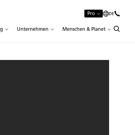
Pro
DE
ng
Unternehmen
Menschen & Planet
one 5152 Goldfinch | 245