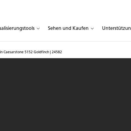
ualisierungstools
Sehen und Kaufen
Unterstützu
 in Caesarstone 5152 Goldfinch | 24582
 with Island in Caesarst