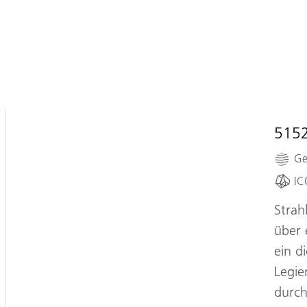
515
Ge
IC
Strah
über 
ein d
Legie
durch