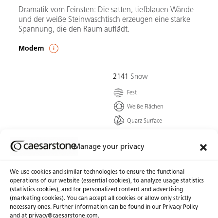
Dramatik vom Feinsten: Die satten, tiefblauen Wände
und der weiße Steinwaschtisch erzeugen eine starke
Spannung, die den Raum auflädt.
Modern
2141
Snow
Fest
Weiße Flächen
Quarz Surface
Eine saubere und
erfrischende weiße
Manage your privacy
Grundlage, besprenkelt
mit winzigen grauen
We use cookies and similar technologies to ensure the functional
Körnern für einen Hauch
operations of our website (essential cookies), to analyze usage statistics
von Wärme und...
(statistics cookies), and for personalized content and advertising
(marketing cookies). You can accept all cookies or allow only strictly
Zur Farbe
necessary ones. Further information can be found in our Privacy Policy
and at privacy@caesarstone.com.