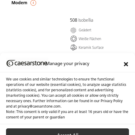
Modern
508
Isobellia
Geädert
Weiße Flächen
Keramik Surface
Eine spektakuläre
Verkörperung der Zeichen
Manage your privacy
der Zeit auf einem
neutralen, cremefarbenen
We use cookies and similar technologies to ensure the functional
Untergrund. Sie wartet
operations of our website (essential cookies), to analyze usage statistics
mit einer lebhaften...
(statistics cookies), and for personalized content and advertising
(marketing cookies). You can accept all cookies or allow only strictly
Zur Farbe
necessary ones. Further information can be found in our Privacy Policy
and at privacy@caesarstone.com.
Note: This consent is only valid if you are at least 16 years old or have the
consent of your parent or guardian