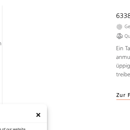
633
Ge
Qu
n
Ein T
anmut
üppig
treib
Zur 
s of our website