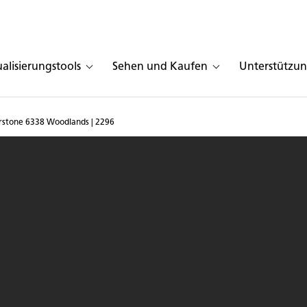
ualisierungstools
Sehen und Kaufen
Unterstützu
rstone 6338 Woodlands | 2296
m in Caesarstone 6338 