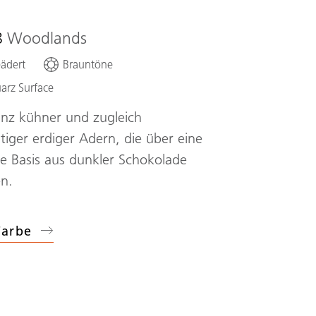
8
Woodlands
ädert
Brauntöne
arz Surface
anz kühner und zugleich
iger erdiger Adern, die über eine
e Basis aus dunkler Schokolade
en.
Farbe