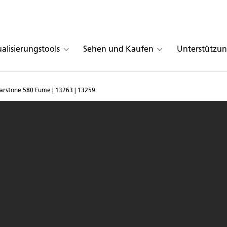
ualisierungstools
Sehen und Kaufen
Unterstützu
arstone 580 Fume | 13263 | 13259
he in Caesarstone 580 F