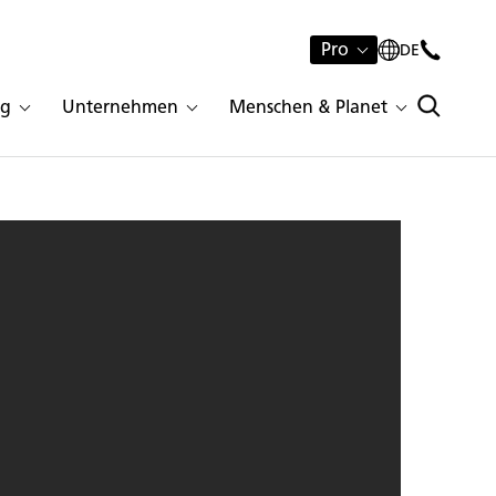
Pro
DE
ng
Unternehmen
Menschen & Planet
ume | 13263 | 13259