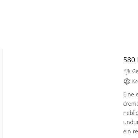
580
Ge
;
Ke
Eine 
creme
nebli
undur
ein r