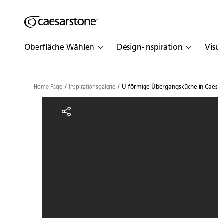
Shaped
Zum Hauptinhalt springen
Skip to Main Footer
by Nature
Oberfläche Wählen
Design-Inspiration
Vis
The Pebbles
Collection
Home Page
Inspirationsgalerie
U-förmige Übergangsküche in Caes
U-förmige Übergangsküc