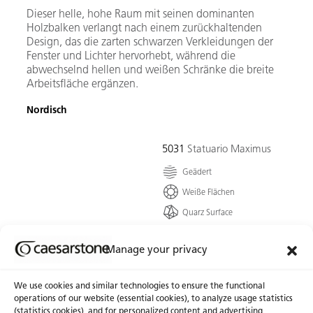
Dieser helle, hohe Raum mit seinen dominanten
Holzbalken verlangt nach einem zurückhaltenden
Design, das die zarten schwarzen Verkleidungen der
Fenster und Lichter hervorhebt, während die
abwechselnd hellen und weißen Schränke die breite
Arbeitsfläche ergänzen.
Nordisch
5031
Statuario Maximus
Geädert
Weiße Flächen
Quarz Surface
Die klassische Eleganz
einer taubenweißen Basis,
Manage your privacy
mit Kontrasten aus
breiten hellgrauen Adern,
We use cookies and similar technologies to ensure the functional
die einen Wirbel formen,
operations of our website (essential cookies), to analyze usage statistics
der...
(statistics cookies), and for personalized content and advertising