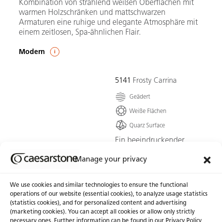
Kombination von strahlend weißen Oberflächen mit
warmen Holzschränken und mattschwarzen
Armaturen eine ruhige und elegante Atmosphäre mit
einem zeitlosen, Spa-ähnlichen Flair.
Modern
5141
Frosty Carrina
Geädert
Weiße Flächen
Quarz Surface
Ein beeindruckender
Elfenbeinton, abgestimmt
Manage your privacy
mit anmutigen
pudergrauen Äderungen,
die die Fläche zu einem
We use cookies and similar technologies to ensure the functional
zeitlosen Klassiker
operations of our website (essential cookies), to analyze usage statistics
machen.
(statistics cookies), and for personalized content and advertising
(marketing cookies). You can accept all cookies or allow only strictly
Zur Farbe
necessary ones. Further information can be found in our Privacy Policy