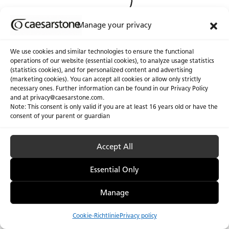
Manage your privacy
We use cookies and similar technologies to ensure the functional
operations of our website (essential cookies), to analyze usage statistics
(statistics cookies), and for personalized content and advertising
(marketing cookies). You can accept all cookies or allow only strictly
necessary ones. Further information can be found in our Privacy Policy
and at privacy@caesarstone.com.
Note: This consent is only valid if you are at least 16 years old or have the
consent of your parent or guardian
Accept All
Datenschutzrichtlinie und Nutzungsbedingungen
Impressum
Zugänglichkeit
Cookie-Richtlinie
Einwilligung verwalten
Essential Only
Manage
Cookie-Richtlinie
Privacy policy