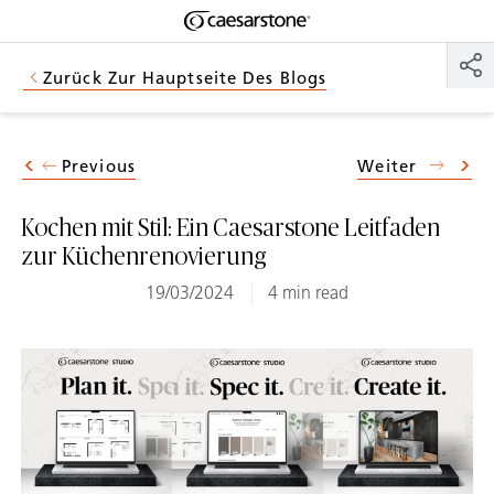
Shaped
Zum Hauptinhalt springen
Skip to Main Footer
by Nature
Zurück Zur Hauptseite Des Blogs
The Pebbles
Collection
Previous
Weiter
Kochen mit Stil: Ein Caesarstone Leitfaden
zur Küchenrenovierung
19/03/2024
4 min read