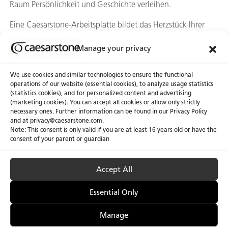
Raum Persönlichkeit und Geschichte verleihen.
Eine Caesarstone-Arbeitsplatte bildet das Herzstück Ihrer
Landhausküche und verbindet alle charmanten Details
Manage your privacy
miteinander. Ob als Hauptarbeitsfläche, auf der Insel oder
sogar als Spritzschutz — eine passend ausgewählte
Oberfläche unterstreicht den ruhigen Luxus, der Wärme und
We use cookies and similar technologies to ensure the functional
operations of our website (essential cookies), to analyze usage statistics
Charakter in Ihre Landhausküche bringt. Entdecken Sie
(statistics cookies), and for personalized content and advertising
unser vielfältiges Sortiment an hochwertigen Arbeitsplatten
(marketing cookies). You can accept all cookies or allow only strictly
in einem
unserer zahlreichen Ausstellungsräume
!
necessary ones. Further information can be found in our Privacy Policy
and at privacy@caesarstone.com.
Note: This consent is only valid if you are at least 16 years old or have the
consent of your parent or guardian
Accept All
Datenschutzrichtlinie und Nutzungsbedingungen
Impressum
Zugänglichkeit
Cookie-Richtlinie
Einwilligung verwalten
Essential Only
Manage