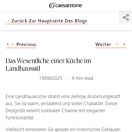
Shaped
Zum Hauptinhalt springen
Skip to Main Footer
by Nature
Zurück Zur Hauptseite Des Blogs
The Pebbles
Collection
Previous
Weiter
Das Wesentliche einer Küche im
Landhausstil
19/08/2025
4 min read
Eine Landhausküche strahlt eine zeitlose Anziehungskraft
aus. Sie ist warm, einladend und voller Charakter. Dieser
Designstil vereint rustikalen Charme mit eleganter
Funktionalität.
Vielleicht renovieren Sie gerade ein historisches Gebäude.